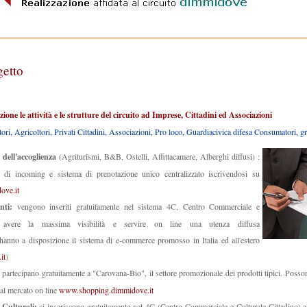
getto
one le attività e le strutture del circuito ad Imprese, Cittadini ed Associazioni
tori, Agricoltori, Privati Cittadini, Associazioni, Pro loco, Guardiacivica difesa Consumatori,
 dell'accoglienza
(Agr
iturismi, B&B, Ostelli, Affittacamere, Alberghi diffusi) :
 di incoming e sistema di prenotazione unico centralizzato iscrivendosi su
ove.it
anti:
vengono inseriti gratuitamente nel sistema 4C, Centro Commerciale e
r avere la massima visibilità e servire on line una utenza diffusa
hanno a disposizione il sistema di e-commerce promosso in Italia ed all'estero
it
)
:
partecipano gratuitamente a "Carovana-Bio", il settore promozionale dei prodotti tipici. Possono
al mercato on line
www.shopping.dimmidove.it
 Culturali:
si inseriscono gratuitamente nel 4C (Centro Commerciale e Culturale Cittadino) e 