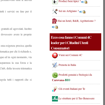
Produci beni tipici ?
Sei un Artigiano ?
ti i servizi on line per il
Hai un hotel, B&B, Agriturismo ?
ratuiti ed agevolati. Inoltre
 dovessero avere le proprie
Ecco cosa fanno i Comuni 4C
leader per i Cittadini Utenti
 una esigenza precisa; quella
Consumatori
elematica per chi li
richiede e,
Vieni nei Comuni 4C
unque ed in ogni momento, via
asparenza la sua forza e la
Prenota in Italia
Club, della tessera telematica
Prodotti genuini e biologici da
gola tutti i rapporti che si
Carovana-
BIO
Gli eventi Italiani per Te
Le strutture per il Tuo Benessere