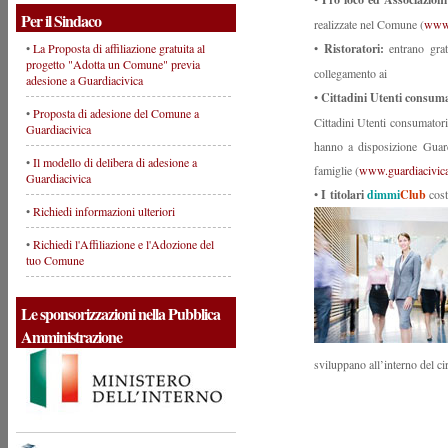
Per il Sindaco
realizzate nel Comune (
www.
•
La Proposta di affiliazione gratuita al
•
Ristoratori:
entrano grat
progetto "Adotta un Comune" previa
collegamento ai
adesione a Guardiacivica
•
Cittadini Utenti consuma
•
Proposta di adesione del Comune a
Cittadini Utenti consumatori
Guardiacivica
hanno a disposizione Guard
•
Il modello di delibera di adesione a
famiglie (
www.guardiacivica
Guardiacivica
•
I titolari
dimmi
Club
costi
•
Richiedi informazioni ulteriori
•
Richiedi l'Affiliazione e l'Adozione del
tuo Comune
Le sponsorizzazioni nella Pubblica
Amministrazione
sviluppano all’interno del ci