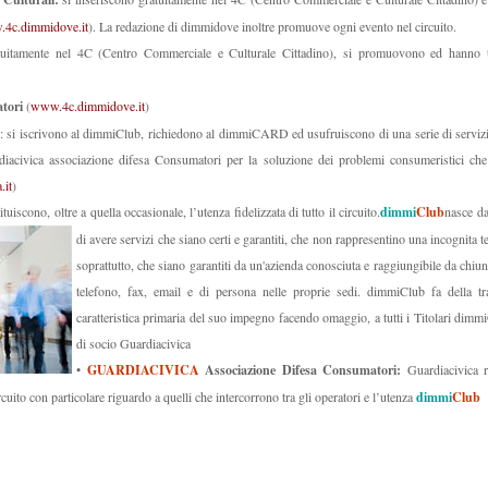
4c.dimmidove.it
). La redazione di dimmidove inoltre promuove ogni evento nel circuito.
uitamente nel 4C (Centro Commerciale e Culturale Cittadino), si promuovono ed hanno tut
tori
(
www.4c.dimmidove.it
)
: si iscrivono al dimmiClub, richiedono al dimmiCARD ed usufruiscono di una serie di servizi g
iacivica associazione difesa Consumatori per la soluzione dei problemi consumeristici che
.it
)
tuiscono, oltre a quella occasionale, l’utenza fidelizzata di tutto il circuito.
dimmi
Club
nasce da
di avere servizi che siano certi e garantiti, che non rappresentino una incognita t
soprattutto, che siano garantiti da un'azienda conosciuta e raggiungibile da chi
telefono, fax, email e di persona nelle proprie sedi. dimmiClub fa della tr
caratteristica primaria del suo impegno facendo omaggio, a tutti i Titolari dimmi
di socio Guardiacivica
•
GUARDIACIVICA
Associazione Difesa Consumatori:
Guardiacivica re
rcuito con particolare riguardo a quelli che intercorrono tra gli operatori e l’utenza
dimmi
Club