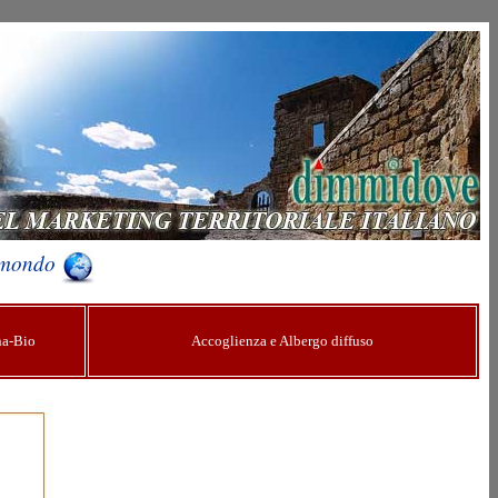
l mondo
na-Bio
Accoglienza e Albergo diffuso