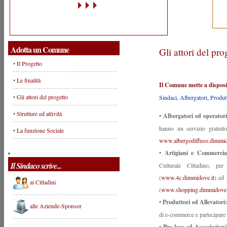
Adotta un Comune
Gli attori del pro
•
Il Progetto
•
Le finalità
Il Comune mette a disposizi
•
Gli attori del progetto
Sindaci, Albergatori, Produt
•
Strutture ed attività
•
Albergatori ed operatori
hanno un servizio gratuito
•
La funzione Sociale
www.albergodiffuso.dimmid
•
Artigiani e Commerci
Il Sindaco scrive...
Culturale Cittadino, pe
(
www.4c.dimmidove.it
) ed 
ai Cittadini
(
www.shopping.dimmidove.
•
Produttori ed Allevatori
alle Aziende-Sponsor
di e-commerce e partecipare 
•
Pro loco ed Associazioni