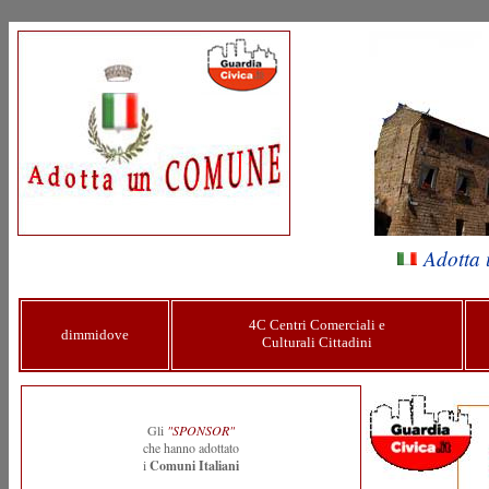
Adotta 
4C
Centri Comerciali e
dimmidove
Culturali Cittadini
Gli
"
SPONSOR
"
che hanno adottato
i
Comuni Italiani