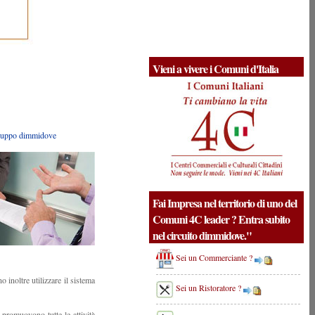
Vieni a vivere i Comuni d'Italia
 gruppo dimmidove
Fai Impresa nel territorio di uno del
Comuni 4C leader ? Entra subito
nel circuito dimmidove."
Sei un Commerciante ?
 inoltre utilizzare il sistema
Sei un Ristoratore ?
promuovono tutte le attività